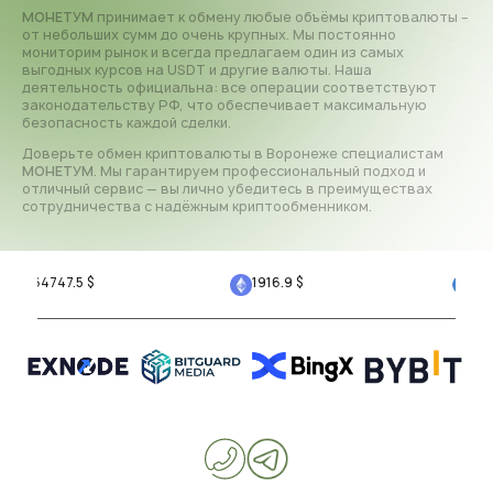
МОНЕТУМ
принимает к обмену любые объёмы криптовалюты –
от небольших сумм до очень крупных. Мы постоянно
мониторим рынок и всегда предлагаем один из самых
выгодных курсов на USDT и другие валюты. Наша
деятельность официальна: все операции соответствуют
законодательству РФ, что обеспечивает максимальную
безопасность каждой сделки.
Доверьте обмен криптовалюты в Воронеже специалистам
МОНЕТУМ
. Мы гарантируем профессиональный подход и
отличный сервис — вы лично убедитесь в преимуществах
сотрудничества с надёжным криптообменником.
64747.5
$
1916.9
$
1.00