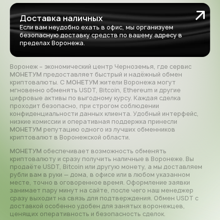
Доставка наличных
Если вам неудобно ехать в офис, мы организуем
безопасную доставку средств по вашему адресу в
пределах Воронежа.
Воронеж – экономический центр Черноземья, где сервис
МОНЕТУМ
предоставляет быстрый и надёжный обмен
криптовалюты. С
МОНЕТУМ
жители Воронежа могут
мгновенно обменять USDT, Bitcoin, Ethereum и другие
цифровые активы по выгодному курсу. Каждая сделка
проходит безопасно, при строгом соблюдении
конфиденциальности данных клиента. Удобный интерфейс,
низкие комиссии и оперативная поддержка принесли
МОНЕТУМ
репутацию одного из лучших обменников
криптовалют в Воронежской области.
МОНЕТУМ
обеспечивает возможность обменять
криптовалюту и сразу получить наличные в Воронеже. Вы
продаёте USDT, Bitcoin или другую монету, а мы доставляем
рубли вам в руки — дома, в офисе или в любом указанном
месте, точно в оговоренное время. Оформление заявки
занимает пару минут на сайте, после чего наш менеджер
сразу выходит на связь для подтверждения. Обмен USDT с
доставкой особенно удобен для занятых воронежцев,
ценящих оперативность и безопасность сделок.