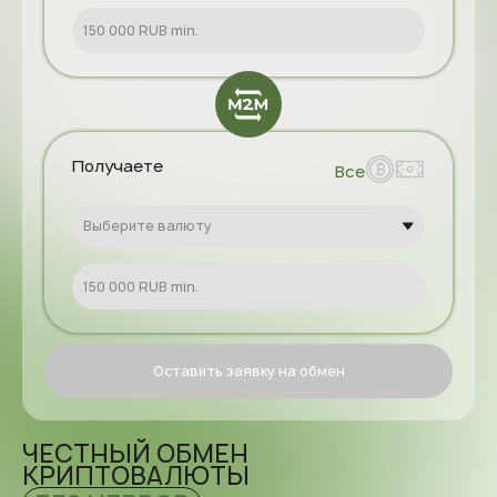
Липецк
Мариуполь
Москва
Нижний
Новгород
Получаете
Все
Новокузнецк
Новороссийск
Выберите валюту
Пермь
Ростов-на-Дону
Рязань
Оставить заявку на обмен
Санкт-
Петербург
Сочи
ЧЕСТНЫЙ ОБМЕН
КРИПТОВАЛЮТЫ
Уфа