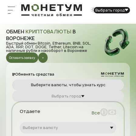
Выбрать город
Барнаул
ОБМЕН
КРИПТОВАЛЮТЫ
В
Калькулятор
Владивосток
Другие услуги
ВОРОНЕЖЕ
AML/KYC
Быстрый обмен Bitcoin, Ethereum, BNB, SOL,
Владимир
Контакты
ADA, XRP, DOT, DOGE, Tether, Litecoin на
наличные рубли и наооборот в Воронеже
Волгоград
Оставить заявку
Воронеж
Обменять средства
Донецк
Выберите валюты, чтобы узнать курс
Екатеринбург
Выбрать город
Казань
Калининград
Отдаете
Все
Кемерово
Выберите валюту
Красноярск